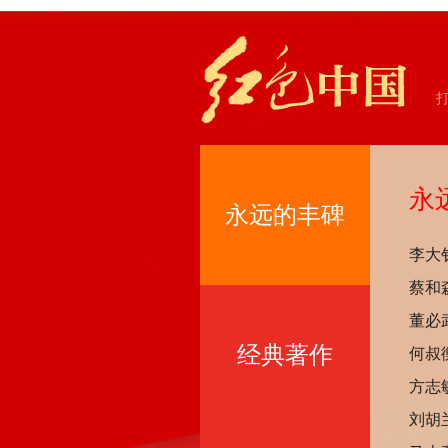
永
永远的丰碑
李大
蔡和
董必
经典著作
何叔
方志
刘胡