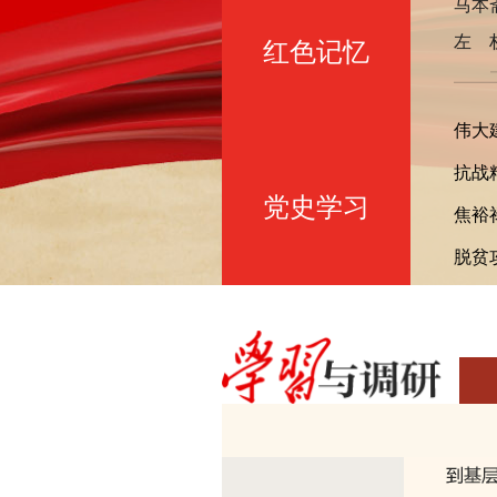
马本
左 
红色记忆
伟大
抗战
党史学习
焦裕
脱贫